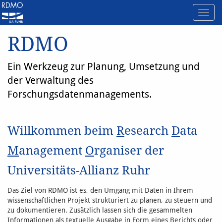
Toggl
navig
RDMO
Ein Werkzeug zur Planung, Umsetzung und
der Verwaltung des
Forschungsdatenmanagements.
Willkommen beim
R
esearch
D
ata
M
anagement
O
rganiser der
Universitäts-Allianz Ruhr
Das Ziel von RDMO ist es, den Umgang mit Daten in Ihrem
wissenschaftlichen Projekt strukturiert zu planen, zu steuern und
zu dokumentieren. Zusätzlich lassen sich die gesammelten
Informationen als textuelle Ausgabe in Form eines Berichts oder